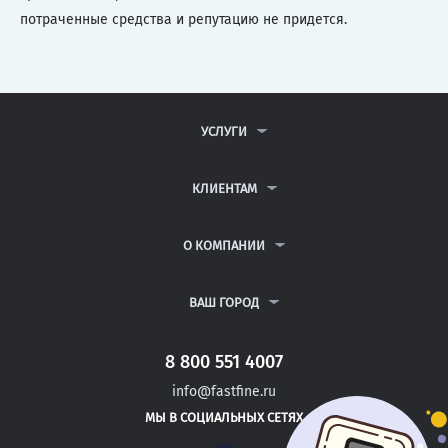
потраченные средства и репутацию не придется.
УСЛУГИ
КОНТРОЛЬНЫЕ РАБОТЫ
ДИПЛОМНЫЕ РАБОТЫ
КЛИЕНТАМ
КУРСОВЫЕ РАБОТЫ
АНТИПЛАГИАТ
РЕФЕРАТЫ
ВОПРОСЫ И ОТВЕТЫ
О КОМПАНИИ
ВСЕ УСЛУГИ
ПУБЛИЧНАЯ ОФЕРТА
О КОМПАНИИ
ПОЛИТИКА КОНФИДЕНЦИАЛЬНОСТИ
КОНТАКТЫ
ВАШ ГОРОД
АВТОРАМ
МОСКВА
САНКТ-ПЕТЕРБУРГ
8 800 551 4007
БАЛАШОВ
info@fastfine.ru
ЗЛАТОУСТ
МЫ В СОЦИАЛЬНЫХ СЕТЯХ
КАМЫШИН